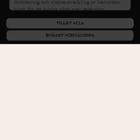
förbättring och vidareutveckling av hemsidan
samt för att kunna rikta mer relevanta
erbjudanden till dig.
TILLÅT ALLA
PERSONUPPGIFTSPOLICY
Läs gärna vår
. Om du
samtycker till vår användning, välj
Tillåt alla
. Om
ENDAST NÖDVÄNDIGA
du vill ändra ditt val i efterhand hittar du den
möjligheten i botten på sidan.
BOKA RUM
BOKA BORD
PRESENTKORT