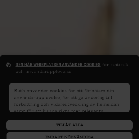
DEN HÄR WEBBPLATSEN ANVÄNDER COOKIES
för statistik
och användarupplevelse.
Ruth använder cookies för att förbättra din
användarupplevelse, för att ge underlag till
förbättring och vidareutveckling av hemsidan
samt för att kunna rikta mer relevanta
erbjudanden till dig.
TILLÅT ALLA
PERSONUPPGIFTSPOLICY
Läs gärna vår
. Om du
samtycker till vår användning, välj
Tillåt alla
. Om
ENDAST NÖDVÄNDIGA