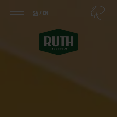
SV
/
EN